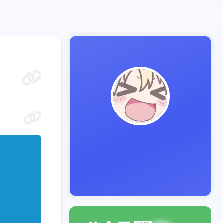
1
1
1
间管理
最牛逼
标签1