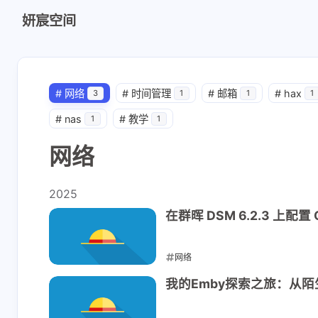
妍宸空间
#
网络
#
时间管理
#
邮箱
#
hax
3
1
1
1
#
nas
#
教学
1
1
网络
2025
在群晖 DSM 6.2.3 上
互动
网络
最新评论
2025-03-15
我的Emby探索之旅：从
正在加载中...