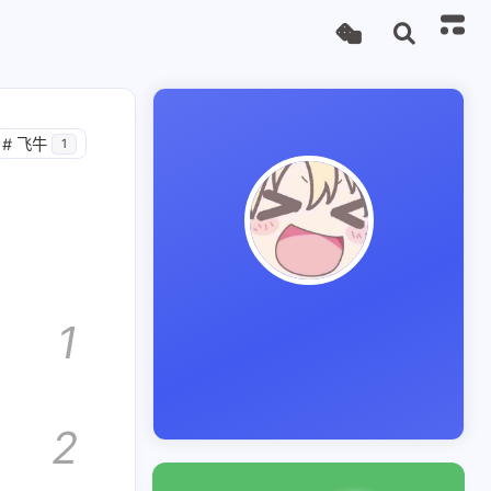
#
飞牛
1
1
2
1
1
1
间管理
最牛逼
标签1