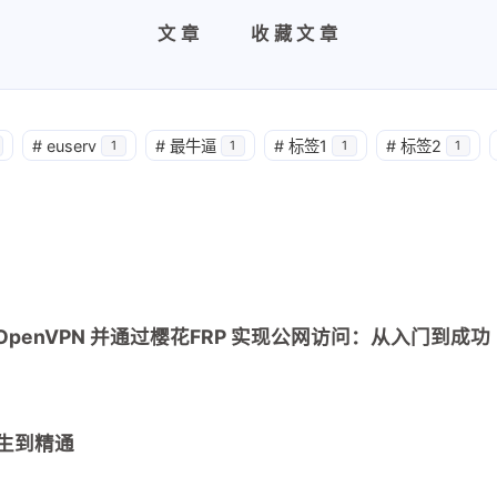
文章
收藏文章
#
euserv
#
最牛逼
#
标签1
#
标签2
1
1
1
1
配置 OpenVPN 并通过樱花FRP 实现公网访问：从入门到成功
兴趣点
寻找你感兴趣的领域
陌生到精通
1
1
1
1
euserv
hax
nas
教学
时