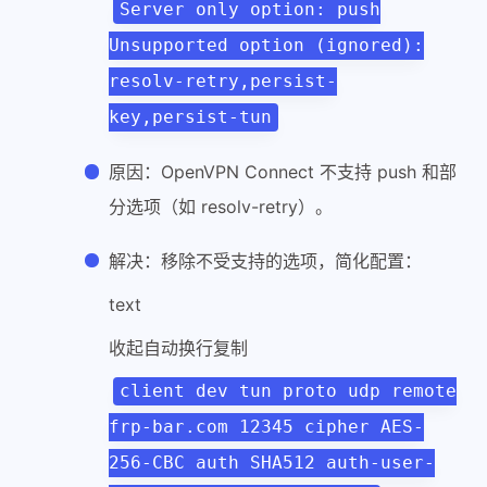
Server only option: push
Unsupported option (ignored):
resolv-retry,persist-
key,persist-tun
原因：OpenVPN Connect 不支持 push 和部
分选项（如 resolv-retry）。
解决：移除不受支持的选项，简化配置：
text
收起自动换行复制
client dev tun proto udp remote
frp-bar.com 12345 cipher AES-
256-CBC auth SHA512 auth-user-