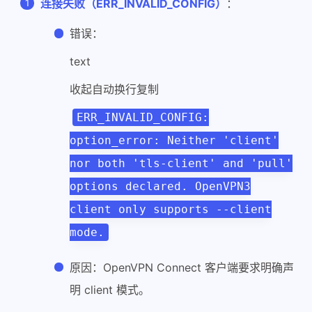
连接失败（ERR_INVALID_CONFIG）
：
错误：
text
收起自动换行复制
ERR_INVALID_CONFIG:
option_error: Neither 'client'
nor both 'tls-client' and 'pull'
options declared. OpenVPN3
client only supports --client
mode.
原因：OpenVPN Connect 客户端要求明确声
明 client 模式。